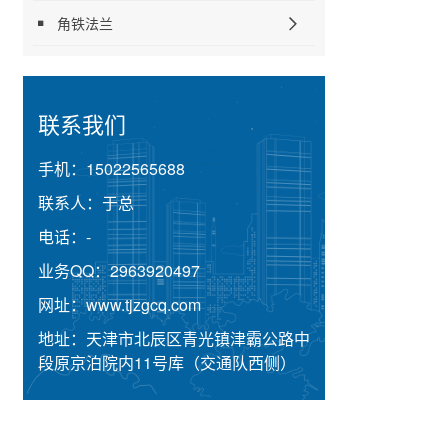
角铁法兰
联系我们
手机：
15022565688
联系人：
于总
电话：
-
业务QQ：
2963920497
网址：
www.tjzgcq.com
地址：
天津市北辰区青光镇津霸公路中
段原京泊院内11号库（交通队西侧）