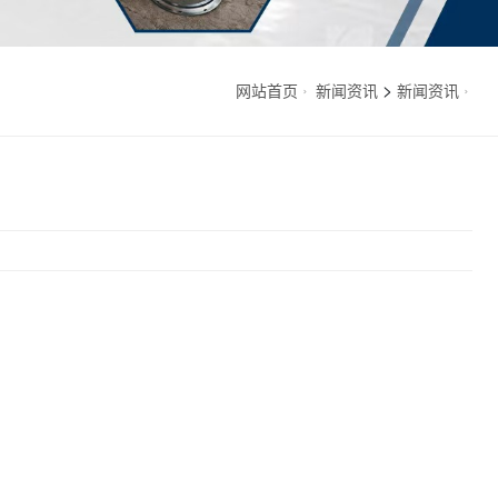
>
网站首页
新闻资讯
新闻资讯