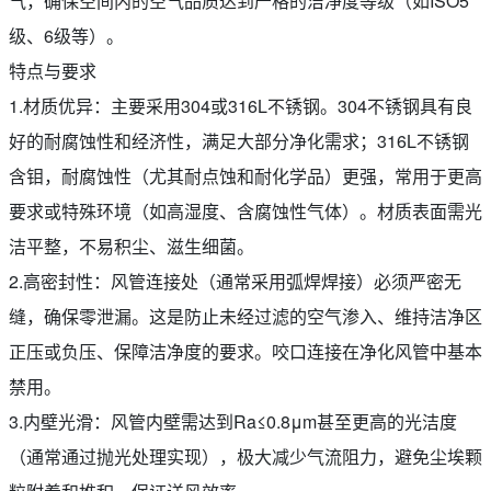
气，确保空间内的空气品质达到严格的洁净度等级（如ISO5
级、6级等）。
特点与要求
1.材质优异：主要采用304或316L不锈钢。304不锈钢具有良
好的耐腐蚀性和经济性，满足大部分净化需求；316L不锈钢
含钼，耐腐蚀性（尤其耐点蚀和耐化学品）更强，常用于更高
要求或特殊环境（如高湿度、含腐蚀性气体）。材质表面需光
洁平整，不易积尘、滋生细菌。
2.高密封性：风管连接处（通常采用弧焊焊接）必须严密无
缝，确保零泄漏。这是防止未经过滤的空气渗入、维持洁净区
正压或负压、保障洁净度的要求。咬口连接在净化风管中基本
禁用。
3.内壁光滑：风管内壁需达到Ra≤0.8μm甚至更高的光洁度
（通常通过抛光处理实现），极大减少气流阻力，避免尘埃颗